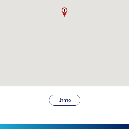
นำทาง