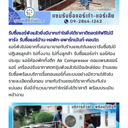
รับซื้อแอร์พังแล้วยิ่งมีมากเท่าไรยิ่งได้ราคาดีถอดให้ฟรีไม่มี
ชาร์จ รับซื้อแอร์บ้าน-หอพัก-อพาร์ทเม้นท์-คอนโด
แอร์พังไม่อยากทิ้งเอามาขายกับร้านแซมได้เลยเรารับซื้อไม่มี
ปฎิเสธลูกค้า ไม่ทิ้งงาน ไม่ทิ้งลูกค้า รับซื้อแอร์เก่า แอร์ห้อง
ประชุม แอร์ห้องพักทั้งตึก Air Compressor คอมเพรสเซอร์
แอร์ เครื่องปรับอากาศตกรุ่นพังแล้วไม่มีอะไหล่ซ่อม ร้านแซม
รับซื้อพร้อมบริการรื้อถอนแอร์ทั้งระบบอย่างมีความใส่ใจใน
รายละเอียดขั้นตอน ขายกับร้านแซมได้ราคาที่ประทับใจ
แน่นอน ยิ่งมีจำนวนมากเท่าไหร่ยิ่งได้ราคาดี พร้อมประเมิน
หน้างาน