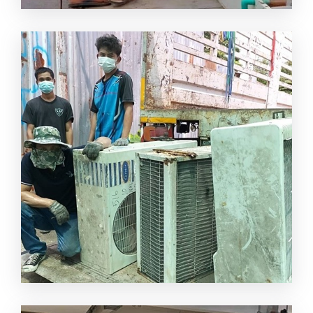
แซมรับซื้อแอร์เก่า